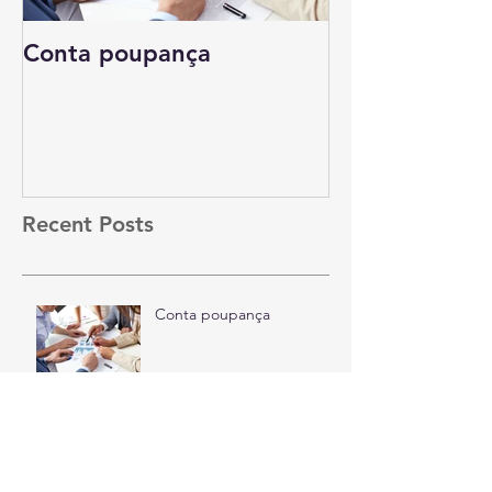
Conta poupança
Tempo é dinh
Recent Posts
Conta poupança
Tempo é dinheiro