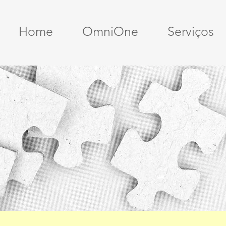
Home
OmniOne
Serviços