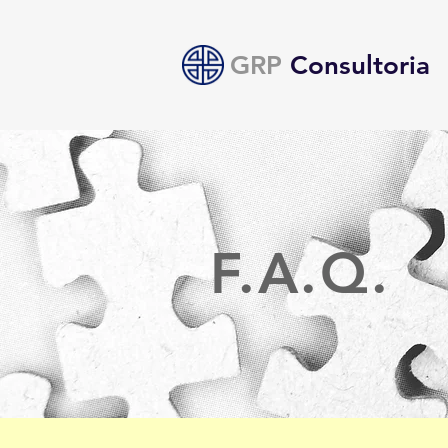
GRP
Consultoria
F.A.Q.